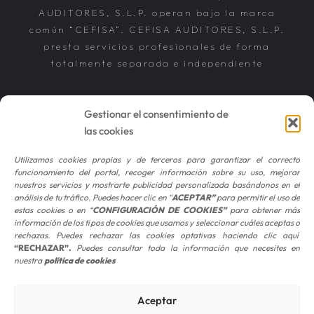
AUDITORES, S.L.P. operan bajo la marca
común “CEFISA”. CEFISA AUDITORES, S.L.P.
presta servicios profesionales de forma
totalmente separada e independiente
Gestionar el consentimiento de
las cookies
CEFISA SERVICIOS CONTABLES, S.L. ha recibido
Utilizamos cookies propias y de terceros para garantizar el correcto
una subvención de la Consejería de Empleo,
funcionamiento del portal, recoger información sobre su uso, mejorar
Empresa y Trabajo Autónomo de la Junta de
nuestros servicios y mostrarte publicidad personalizada basándonos en el
Andalucía, financiada por la Unión Europea con
análisis de tu tráfico. Puedes hacer clic en “
ACEPTAR
”
para permitir el uso de
cargo al Programa FSE+ Andalucía 2021-2027,
estas cookies o en “
CONFIGURACIÓN DE COOKIES
”
para obtener más
enmarcada en el Programa Emplea-T, para la
información de los tipos de cookies que usamos y seleccionar cuáles aceptas o
inserción laboral y el fomento de la contratación
rechazas. Puedes rechazar las cookies optativas haciendo clic aquí
en el ámbito de la Comunidad Autónoma de
“RECHAZAR”
.
Puedes consultar toda la información que necesites en
Andalucía. Línea 2. Incentivo a la segunda o
nuestra
política de cookies
sucesivas contrataciones indefinidas ordinarias
por parte de personas trabajadoras autónomas, y
a cualquier contratación indefinida ordinaria por
Aceptar
parte de pymes.