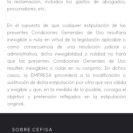
la reclamación, incluidos los gastos de abogados,
procuradores, etc.
En el supuesto de que cualquier estipulación de las
presentes Condiciones Generales de Uso resultara
inexigible o nula en virtud de la legislación aplicable o
como consecuencia de una resolución judicial o
administrativa, dicha inexigibilidad o nulidad no hará
que las presentes Condiciones Generales de Uso
resulten inexigibles o nulas en su conjunto. En dichos
casos, la EMPRESA procederá a la modificación o
sustitución de dicha estipulación por otra que sea válida
y exigible y que, en la medida de lo posible, consiga el
objetivo y pretensión reflejados en la estipulación
original.
SOBRE CEFISA