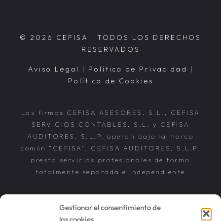
© 2026 CEFISA | TODOS LOS DERECHOS
RESERVADOS
Aviso Legal
|
Política de Privacidad
|
Política de Cookies
Las firmas CEFISA ASESORES, S.L., CEFISA
SERVICIOS CONTABLES, S.L. y CEFISA
AUDITORES, S.L.P. operan bajo la marca
común “CEFISA”. CEFISA AUDITORES, S.L.P.
presta servicios profesionales de forma
totalmente separada e independiente
Gestionar el consentimiento de
las cookies