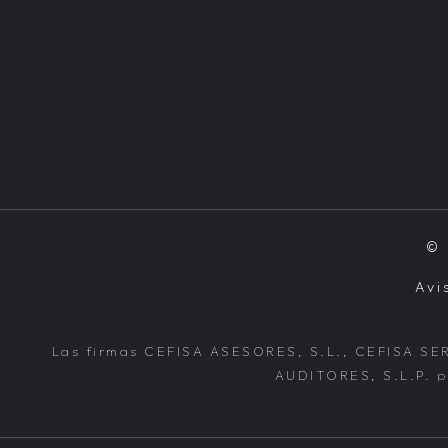
© 
Avi
Las firmas CEFISA ASESORES, S.L., CEFISA SE
AUDITORES, S.L.P. pr