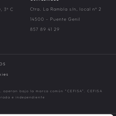
Ctra. La Rambla s/n, local nº 2
, 3º C
14500 – Puente Genil
857 89 41 29
DOS
kies
 operan bajo la marca común “CEFISA”. CEFISA
arada e independiente