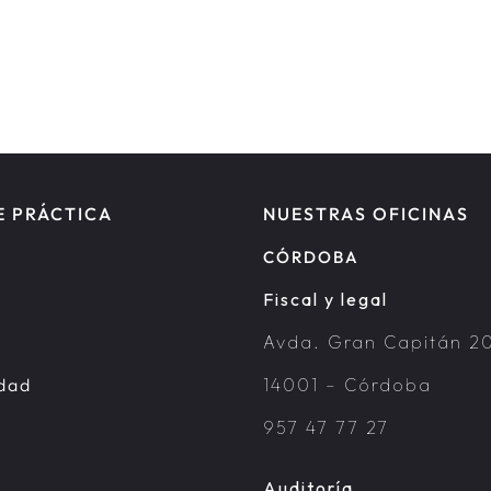
E PRÁCTICA
NUESTRAS OFICINAS
CÓRDOBA
Fiscal y legal
Avda. Gran Capitán 20
idad
14001 – Córdoba
957 47 77 27
Auditoría