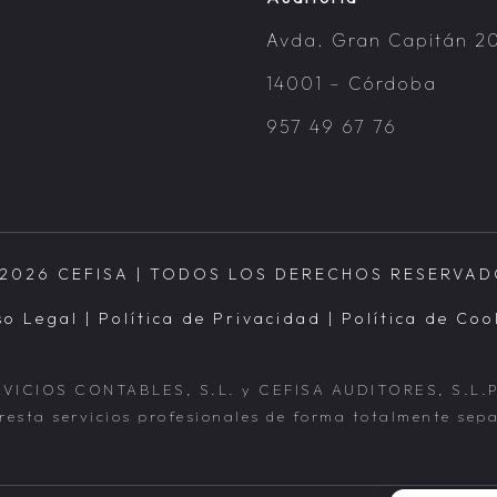
Avda. Gran Capitán 20
14001 – Córdoba
957 49 67 76
2026 CEFISA | TODOS LOS DERECHOS RESERVA
so Legal
|
Política de Privacidad
|
Política de Coo
RVICIOS CONTABLES, S.L. y CEFISA AUDITORES, S.L.P.
esta servicios profesionales de forma totalmente sep