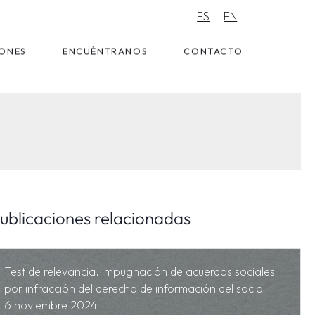
ES
EN
IONES
ENCUÉNTRANOS
CONTACTO
ublicaciones relacionadas
Test de relevancia. Impugnación de acuerdos sociales
por infracción del derecho de información del socio
6 noviembre 2024