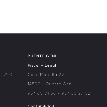
PUENTE GENIL
Fiscal y Legal
, 2º C
Calle Montilla 29
14500 – Puente Genil
957 60 01 38
–
957 60 27 02
Contabilidad